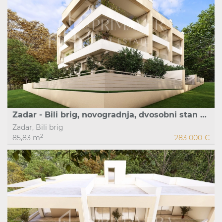
Zadar - Bili brig, novogradnja, dvosobni stan S4 1.kat, 85,83 m2
Zadar, Bili brig
2
85,83 m
283 000 €