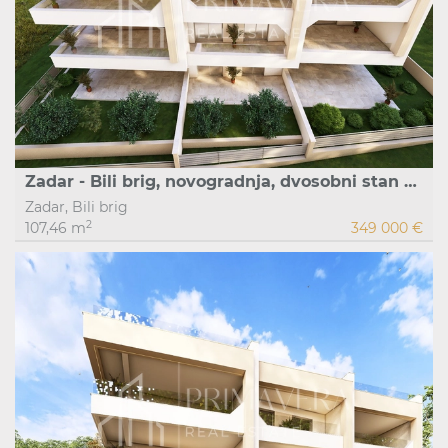
Zadar - Bili brig, novogradnja, dvosobni stan s krovnom terasom, S7 2.kat, 107,46 m2
Zadar, Bili brig
2
107,46 m
349 000 €