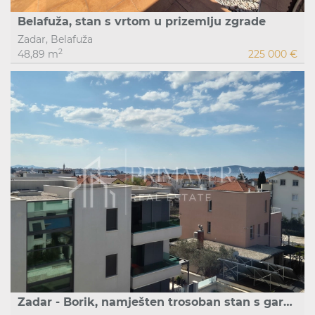
Belafuža, stan s vrtom u prizemlju zgrade
Zadar, Belafuža
2
48,89 m
225 000 €
Zadar - Borik, namješten trosoban stan s garažom i pogledom na more