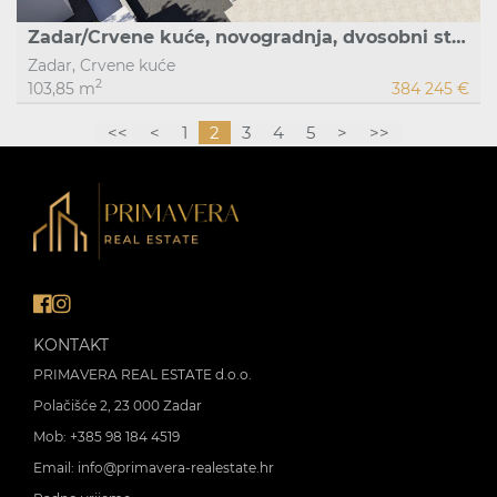
Zadar/Crvene kuće, novogradnja, dvosobni stan S2, prizemlje, vrt
Zadar, Crvene kuće
2
103,85 m
384 245 €
<<
<
1
2
3
4
5
>
>>
KONTAKT
PRIMAVERA REAL ESTATE d.o.o.
Polačišće 2, 23 000 Zadar
Mob:
+385 98 184 4519
Email:
info@primavera-realestate.hr