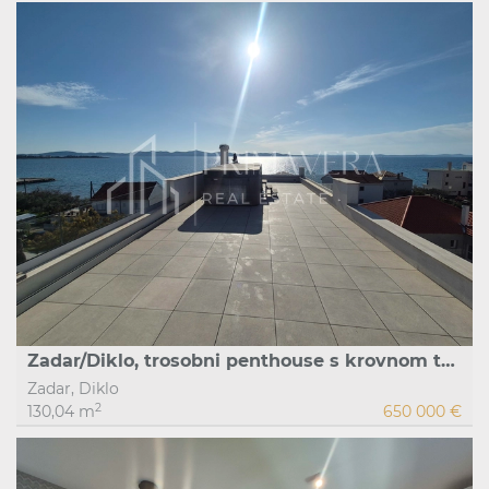
Zadar/Diklo, trosobni penthouse s krovnom terasom
Zadar, Diklo
2
130,04 m
650 000 €