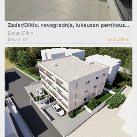
Zadar/Diklo, novogradnja, luksuzan penthouse s krovnom terasom, S6
Zadar, Diklo
2
136,53 m
626 000 €