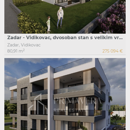
Zadar - Vidikovac, dvosoban stan s velikim vrtom u novogradnji, 80,91 m2, S3
Zadar, Vidikovac
2
80,91 m
275 094 €