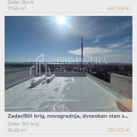
Zadar, Borik
2
77,45 m
460 000 €
Zadar/Bili brig, novogradnja, dvosoban stan s krovnom terasom i pogledom na more, S9
Zadar, Bili brig
2
95,40 m
295 000 €