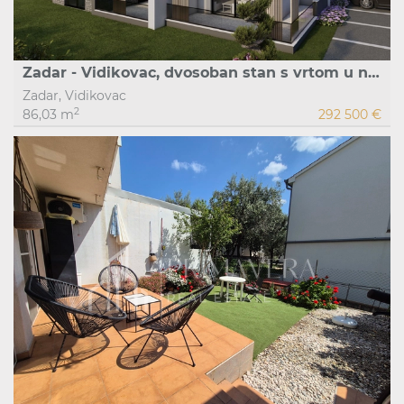
Zadar - Vidikovac, dvosoban stan s vrtom u novogradnji, 86,03 m2, S1
Zadar, Vidikovac
2
86,03 m
292 500 €