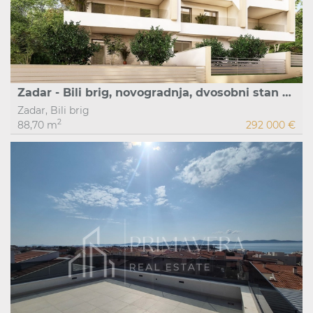
Zadar - Bili brig, novogradnja, dvosobni stan S6 1.kat, 85,66 m2
Zadar, Bili brig
2
88,70 m
292 000 €