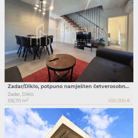
Zadar/Diklo, potpuno namješten četverosobni stan s krovnom terasom
Zadar, Diklo
2
105,70 m
450 000 €