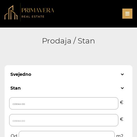
Men
Prodaja / Stan
€
€
Od
m2