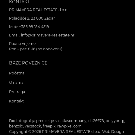
KONTAKT
PRIMAVERA REAL ESTATE d.o.o.
Polačišće 2, 23 000 Zadar
Mob:
+385 98 184 4519
Email:
info@primavera-realestate.hr
Radno vrijeme:
Pon – pet: 8-16 (po dogovoru)
BRZE POVEZNICE
Početna
O nama
Pretraga
Kontakt
Dio fotografija preuzet je sa: atlascompany, dit26978, onlyyouqj,
benzoix, vecstock, freepik, rawpixel.com
Copyright © 2026 PRIMAVERA REAL ESTATE d.o.o. Web Design