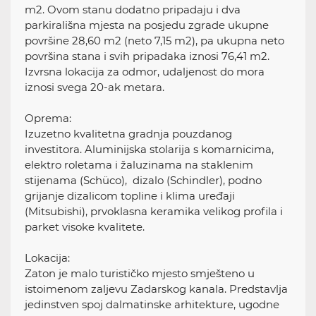
m2. Ovom stanu dodatno pripadaju i dva
parkirališna mjesta na posjedu zgrade ukupne
površine 28,60 m2 (neto 7,15 m2), pa ukupna neto
površina stana i svih pripadaka iznosi 76,41 m2.
Izvrsna lokacija za odmor, udaljenost do mora
iznosi svega 20-ak metara.
Oprema:
Izuzetno kvalitetna gradnja pouzdanog
investitora. Aluminijska stolarija s komarnicima,
elektro roletama i žaluzinama na staklenim
stijenama (Schüco), dizalo (Schindler), podno
grijanje dizalicom topline i klima uređaji
(Mitsubishi), prvoklasna keramika velikog profila i
parket visoke kvalitete.
Lokacija:
Zaton je malo turističko mjesto smješteno u
istoimenom zaljevu Zadarskog kanala. Predstavlja
jedinstven spoj dalmatinske arhitekture, ugodne