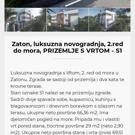
Zaton, luksuzna novogradnja, 2.red
do mora, PRIZEMLJE S VRTOM - S1
Luksuzna novogradnja s liftom, 2. red od mora u
Zatonu. Zgrada se sastoji od prizemlja i dva kata te
krovne terase.
Stan oznake S1 nalazi se na prizemlju zgrade.
Sadrži dvije spavaće sobe, kupaonicu, kuhinju s
blagovaonicom i dnevnim boravkom s izlazom na
terasu, ukupne neto površine 66,36 m2. Ima
djelomičan pogled na more. Pripada mu i vlastiti
vrt pored stana, tlocrtne površine 29 m2 (neto 2,90
m2). Ukupna neto površina stana i vrta iznosi 69,51