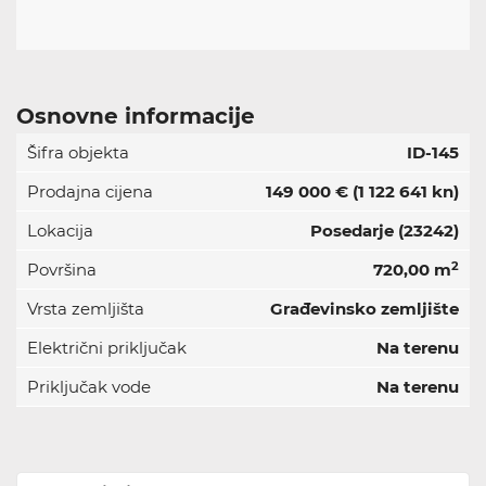
Osnovne informacije
Šifra objekta
ID-145
Prodajna cijena
149 000 €
(1 122 641 kn)
Lokacija
Posedarje (23242)
2
Površina
720,00 m
Vrsta zemljišta
Građevinsko zemljište
Električni priključak
Na terenu
Priključak vode
Na terenu