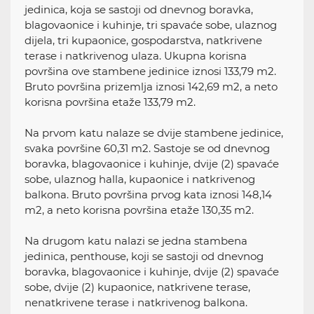
jedinica, koja se sastoji od dnevnog boravka,
blagovaonice i kuhinje, tri spavaće sobe, ulaznog
dijela, tri kupaonice, gospodarstva, natkrivene
terase i natkrivenog ulaza. Ukupna korisna
površina ove stambene jedinice iznosi 133,79 m2.
Bruto površina prizemlja iznosi 142,69 m2, a neto
korisna površina etaže 133,79 m2.
Na prvom katu nalaze se dvije stambene jedinice,
svaka površine 60,31 m2. Sastoje se od dnevnog
boravka, blagovaonice i kuhinje, dvije (2) spavaće
sobe, ulaznog halla, kupaonice i natkrivenog
balkona. Bruto površina prvog kata iznosi 148,14
m2, a neto korisna površina etaže 130,35 m2.
Na drugom katu nalazi se jedna stambena
jedinica, penthouse, koji se sastoji od dnevnog
boravka, blagovaonice i kuhinje, dvije (2) spavaće
sobe, dvije (2) kupaonice, natkrivene terase,
nenatkrivene terase i natkrivenog balkona.