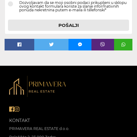
Dozvoljavam da se moji osobni podaci prikupljeni u sklopu
ovog kontakt formulara koriste za slanje informativnih
ponuda nekretnina putem e-maila ili telefonski*
POŠALJI
KONTAKT
PRIMAVERA REAL ESTATE d.o.o.