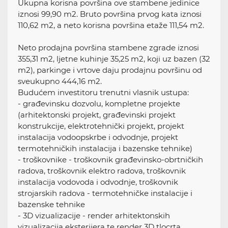
Ukupna korisna površina ove stambene jedinice
iznosi 99,90 m2. Bruto površina prvog kata iznosi
110,62 m2, a neto korisna površina etaže 111,54 m2.
Neto prodajna površina stambene zgrade iznosi
355,31 m2, ljetne kuhinje 35,25 m2, koji uz bazen (32
m2), parkinge i vrtove daju prodajnu površinu od
sveukupno 444,16 m2.
Budućem investitoru trenutni vlasnik ustupa:
- građevinsku dozvolu, kompletne projekte
(arhitektonski projekt, građevinski projekt
konstrukcije, elektrotehnički projekt, projekt
instalacija vodoopskrbe i odvodnje, projekt
termotehničkih instalacija i bazenske tehnike)
- troškovnike - troškovnik građevinsko-obrtničkih
radova, troškovnik elektro radova, troškovnik
instalacija vodovoda i odvodnje, troškovnik
strojarskih radova - termotehničke instalacije i
bazenske tehnike
- 3D vizualizacije - render arhitektonskih
vizualizacija eksterijera te render 3D tlocrta