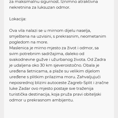
za maksimalnu sigurnost. Iznimno atraktivna
nekretnina za luksuzan odmor.
Lokacija:
Ova vila nalazi se u mirnom dijelu naselja,
smještena na uzvisini, s prekrasnim, neometanim
pogledom na more.
Maslenica je mirno mjesto za život i odmor, sa
svim potrebnim sadržajima, daleko od
svakodnevne gužve i užurbanog života. Od Zadra
je udaljena oko 30 km sjeveroistočno. Obala je
uređena šetnicama, a plaže su velikim dijelom
uređene s plitkim prilazima moru. Zahvaljujući
neposrednoj blizini autoceste Zagreb-Split i zračne
luke Zadar ovo mjesto postaje sve traženija
turistička destinacija, koja pruža pravi obiteljski
odmor u prekrasnom ambijentu.