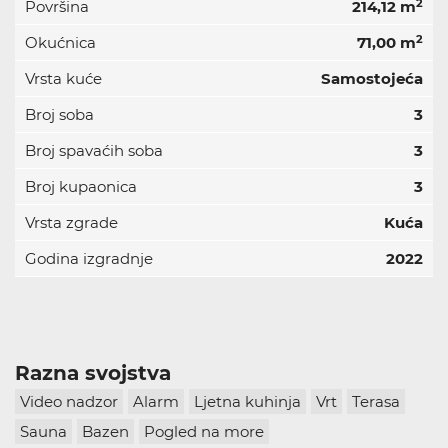
2
Površina
214,12 m
2
Okućnica
71,00 m
Vrsta kuće
Samostojeća
Broj soba
3
Broj spavaćih soba
3
Broj kupaonica
3
Vrsta zgrade
Kuća
Godina izgradnje
2022
Razna svojstva
Video nadzor
Alarm
Ljetna kuhinja
Vrt
Terasa
Sauna
Bazen
Pogled na more