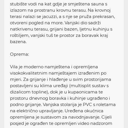
stubište vodi na kat gdje je smještena sauna s
izlazom na prostranu krovnu terasu. Na krovnoj
terasi nalazi se jacuzzi, a s nje se pruža prekrasan,
otvoreni pogled na more. Vanjski dio sadrži
natkrivenu terasu, grijani bazen, ljetnu kuhinju s
roštiljem, vanjski tuš te prostor za boravak kraj
bazena.
Oprema:
Vila je moderno namještena i opremljena
visokokvalitetnim namještajem izrađenim po
mjeri. Za grijanje i hlađenje u svim prostorijama
postavljeni su klima uređaji (multisplit sustav s
dizalicom topline), dok je u kupaonicama te
prostoru dnevnog boravka i kuhinje ugrađeno i
podno grijanje. Vanjska stolarija je PVC s roletama
na električno upravljanje. Uređena okućnica
opremljena je sustavom za navodnjavanje. Cijeli
posjed je ograđen te opremljen video nadzorom