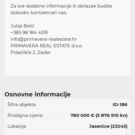
Za sve dodatne informacije ili obilazak budite
slobodni kontaktirati nas.
Julija Bolić
+385 98 184 4519
info@primavera-realestate.hr
PRIMAVERA REAL ESTATE d.o.o.
Polačišće 2, Zadar
Osnovne informacije
Šifra objekta
ID-186
Prodajna cijena
780 000 €
(5 876 910 kn)
Lokacija
Jasenice (23243)