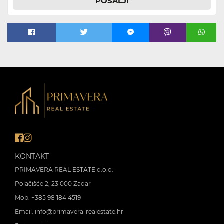
POŠALJI
KONTAKT
PRIMAVERA REAL ESTATE d.o.o.
Polačišće 2, 23 000 Zadar
Mob:
+385 98 184 4519
Email:
info@primavera-realestate.hr