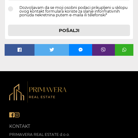
Dozvoljavam da se moji osobni podaci prikupljeni u sklopu
ovog kontakt formulara koriste za slanje informativnih
ponuda nekretnina putem e-maila ili telefonski*
POŠALJI
KONTAKT
PRIMAVERA REAL ESTATE d.o.o.