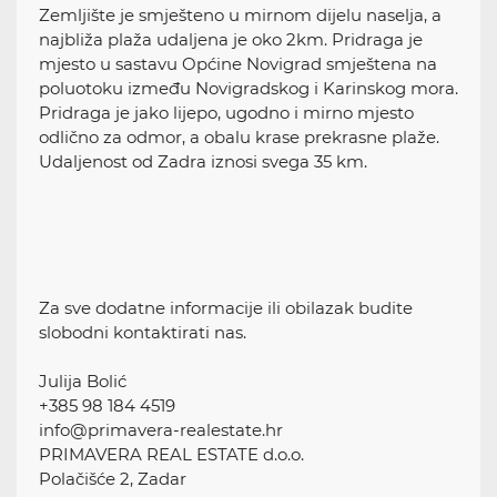
Zemljište je smješteno u mirnom dijelu naselja, a
najbliža plaža udaljena je oko 2km. Pridraga je
mjesto u sastavu Općine Novigrad smještena na
poluotoku između Novigradskog i Karinskog mora.
Pridraga je jako lijepo, ugodno i mirno mjesto
odlično za odmor, a obalu krase prekrasne plaže.
Udaljenost od Zadra iznosi svega 35 km.
Za sve dodatne informacije ili obilazak budite
slobodni kontaktirati nas.
Julija Bolić
+385 98 184 4519
info@primavera-realestate.hr
PRIMAVERA REAL ESTATE d.o.o.
Polačišće 2, Zadar