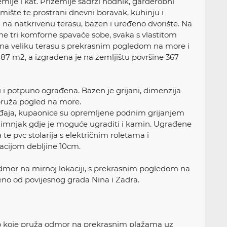
zemlje i kat. Prizemlje sadrži hodnik, garderobni
emište te prostrani dnevni boravak, kuhinju i
na natkrivenu terasu, bazen i uređeno dvorište. Na
ene tri komforne spavaće sobe, svaka s vlastitom
 na veliku terasu s prekrasnim pogledom na more i
 187 m2, a izgrađena je na zemljištu površine 367
i potpuno ograđena. Bazen je grijani, dimenzija
pruža pogled na more.
uređaja, kupaonice su opremljene podnim grijanjem
 dimnjak gdje je moguće ugraditi i kamin. Ugrađene
te pvc stolarija s električnim roletama i
acijom debljine 10cm.
 odmor na mirnoj lokaciji, s prekrasnim pogledom na
no od povijesnog grada Nina i Zadra.
sto koje pruža odmor na prekrasnim plažama uz