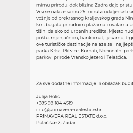
mirnu prirodu, dok blizina Zadra daje pristup
Vrsi se nalaze samo 25 minuta udaljenosti 
vožnje od prekrasnog kraljevskog grada Nin
km, bogata prirodnim plažama i uvalama p
tišini daleko od urbanih središta. Mjesto nud
poštu, mjenjačnicu, bankomat, ljekarnu, trgov
ove turističke destinacije nalaze se i najlj
parka Krka, Plitvice, Kornati, Nacionalni par
parkovi prirode Vransko jezero i Telašćica.
Za sve dodatne informacije ili obilazak budit
Julija Bolić
+385 98 184 4519
info@primavera-realestate.hr
PRIMAVERA REAL ESTATE d.o.o.
Polačišće 2, Zadar