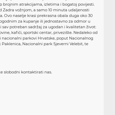
 brojnim atrakcijama, izletima i bogatoj povijesti.
od Zadra vožnjom, a samo 10 minuta udaljenosti
a. Ovo naselje krasi prekrasna obala duga oko 30
ogodnim za kupanje ili jednostavno za odmor u
i sav potreban sadržaj za ugodan i kvalitetan život:
ine, kafići, sportski centar, privezište. Nedaleko od
epši nacionalni parkovi Hrvatske, poput Nacionalnog
k Paklenica, Nacionalni park Sjeverni Velebit, te
e slobodni kontaktirati nas.