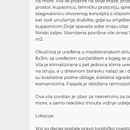
na more. Vila se prostire na dvije etaže, pri
prostor, kupaonicu, tehničku prostoriju, spr
blagovaonicu otvorenog koncepta s izlazom 
kat vodi unutarnje stubište, gdje su smješt
kupaonicom.Dvije spavaće sobe imaju izlaz
Ninski zaljev. Stambena površina vile iznosi
m2.
Okućnica je uređena u mediteranskom stilu 
8x3m, sa uređenim sunčalištem s kojeg se 
Vila je klimatizirana s pet jedinica klima 
na struju, a u dnevnom boravku nalazi se i
su kvalitetne podne obloge, staklena ograda 
komarnicima. Fasada je obložena termoizol
Ova vila izvrstan je izbor za nekretninu za
more, a samo nekoliko minuta vožnje udalje
Lokacija:
Vrsi su danas postale pravo turističko mje